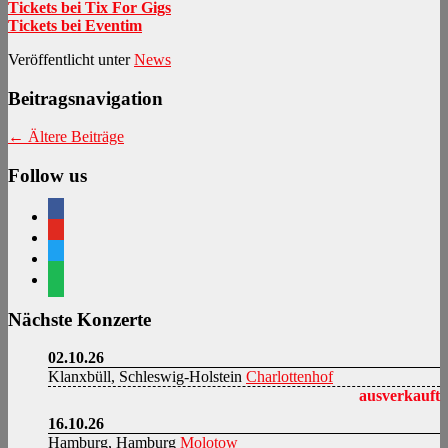
Tickets bei Tix For Gigs
Tickets bei Eventim
Veröffentlicht unter
News
Beitragsnavigation
←
Ältere Beiträge
Follow us
facebook
youtube
twitter
spotify
Nächste Konzerte
02.10.26
Klanxbüll, Schleswig-Holstein
Charlottenhof
ausverkauft
16.10.26
Hamburg, Hamburg
Molotow