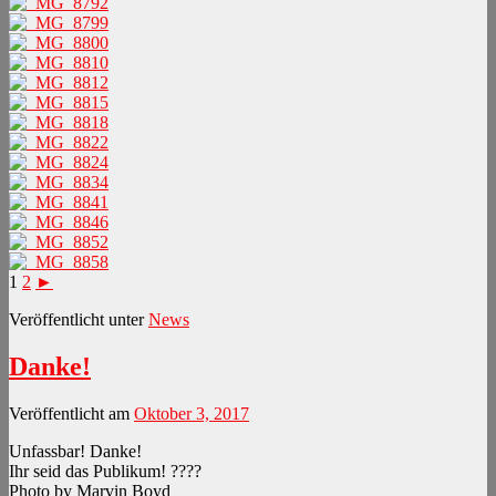
1
2
►
Veröffentlicht unter
News
Danke!
Veröffentlicht am
Oktober 3, 2017
Unfassbar! Danke!
Ihr seid das Publikum! ????
Photo by Marvin Boyd