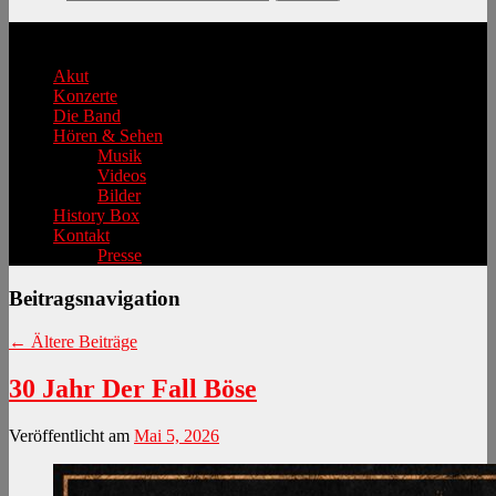
Hauptmenü
Akut
Konzerte
Die Band
Hören & Sehen
Musik
Videos
Bilder
History Box
Kontakt
Presse
Beitragsnavigation
←
Ältere Beiträge
30 Jahr Der Fall Böse
Veröffentlicht am
Mai 5, 2026