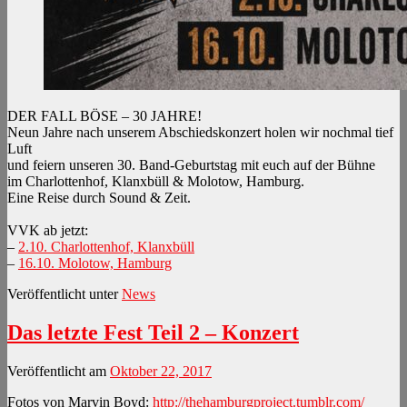
DER FALL BÖSE – 30 JAHRE!
Neun Jahre nach unserem Abschiedskonzert holen wir nochmal tief
Luft
und feiern unseren 30. Band-Geburtstag mit euch auf der Bühne
im Charlottenhof, Klanxbüll & Molotow, Hamburg.
Eine Reise durch Sound & Zeit.
VVK ab jetzt:
–
2.10. Charlottenhof, Klanxbüll
–
16.10. Molotow, Hamburg
Veröffentlicht unter
News
Das letzte Fest Teil 2 – Konzert
Veröffentlicht am
Oktober 22, 2017
Fotos von Marvin Boyd:
http://thehamburgproject.tumblr.com/