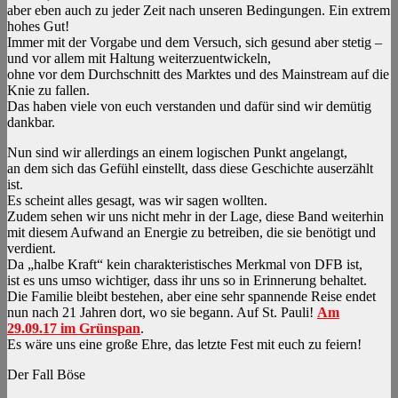
aber eben auch zu jeder Zeit nach unseren Bedingungen. Ein extrem
hohes Gut!
Immer mit der Vorgabe und dem Versuch, sich gesund aber stetig –
und vor allem mit Haltung weiterzuentwickeln,
ohne vor dem Durchschnitt des Marktes und des Mainstream auf die
Knie zu fallen.
Das haben viele von euch verstanden und dafür sind wir demütig
dankbar.
Nun sind wir allerdings an einem logischen Punkt angelangt,
an dem sich das Gefühl einstellt, dass diese Geschichte auserzählt
ist.
Es scheint alles gesagt, was wir sagen wollten.
Zudem sehen wir uns nicht mehr in der Lage, diese Band weiterhin
mit diesem Aufwand an Energie zu betreiben, die sie benötigt und
verdient.
Da „halbe Kraft“ kein charakteristisches Merkmal von DFB ist,
ist es uns umso wichtiger, dass ihr uns so in Erinnerung behaltet.
Die Familie bleibt bestehen, aber eine sehr spannende Reise endet
nun nach 21 Jahren dort, wo sie begann. Auf St. Pauli!
Am
29.09.17 im Grünspan
.
Es wäre uns eine große Ehre, das letzte Fest mit euch zu feiern!
Der Fall Böse