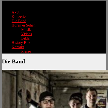
Hauptmenü
Akut
Konzerte
Die Band
Hören & Sehen
Musik
Videos
Bilder
History Box
Kontakt
Presse
Die Band