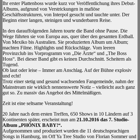
Ihr erster Plattenboss wurde kurz vor Veröffentlichung ihres Debut-
Albums, aufgrund von Verstrickungen in mafiöse
Geschäftsstrukturen, von Interpol gesucht und tauchte unter. Der
Beginn einer langen, steinigen und wunderbaren Reise.
In den darauffolgenden Jahren tourte die Band ohne Pause. Die
Wege führten sie von Europa aus, quer über den gesamten Erdball.
Von Mexiko bis Australien. Sie produzierten Album um Album;
machten Filme. Highlights und Rückschläge. Vom leeren
Provinzclub ins Vorprogramm von „Die Ärzte“ und „The Boss
Hoss“. Bei dieser Band gibt es keinen Durchschnitt. Scheitern als
Tugend.
Ob laut oder leise – Immer am Anschlag. Auf der Bühne explosiv
und echt!
Trotz einer stetig und gesund wachsenden Fangemeinde, nahm der
Mainstream nie wirklich nennenswerte Notiz – vielleicht auch ganz
gut so. Zu massiv das Angebot des Mittelmäßigen.
Zeit ist eine seltsame Veranstaltung!
20 Jahre nach dem ersten Treffen, 650 Shows in 10 Ländern auf 3
Kontinenten später, erscheint nun am
21.10.2016 das 7. Studio-
Album „PHÖNIX BABY!“.
Aufgenommen und produziert wurden die 11 deutschsprachigen
Songs in Hamburg, im Off Ya Tree Studio von Florian Sommer und