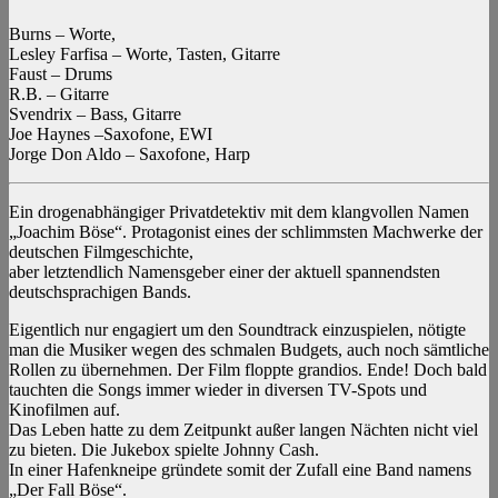
Burns – Worte,
Lesley Farfisa – Worte, Tasten, Gitarre
Faust – Drums
R.B. – Gitarre
Svendrix – Bass, Gitarre
Joe Haynes –Saxofone, EWI
Jorge Don Aldo – Saxofone, Harp
Ein drogenabhängiger Privatdetektiv mit dem klangvollen Namen
„Joachim Böse“. Protagonist eines der schlimmsten Machwerke der
deutschen Filmgeschichte,
aber letztendlich Namensgeber einer der aktuell spannendsten
deutschsprachigen Bands.
Eigentlich nur engagiert um den Soundtrack einzuspielen, nötigte
man die Musiker wegen des schmalen Budgets, auch noch sämtliche
Rollen zu übernehmen. Der Film floppte grandios. Ende! Doch bald
tauchten die Songs immer wieder in diversen TV-Spots und
Kinofilmen auf.
Das Leben hatte zu dem Zeitpunkt außer langen Nächten nicht viel
zu bieten. Die Jukebox spielte Johnny Cash.
In einer Hafenkneipe gründete somit der Zufall eine Band namens
„Der Fall Böse“.