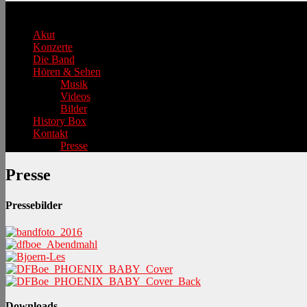
Hauptmenü
Akut
Konzerte
Die Band
Hören & Sehen
Musik
Videos
Bilder
History Box
Kontakt
Presse
Presse
Pressebilder
Downloads