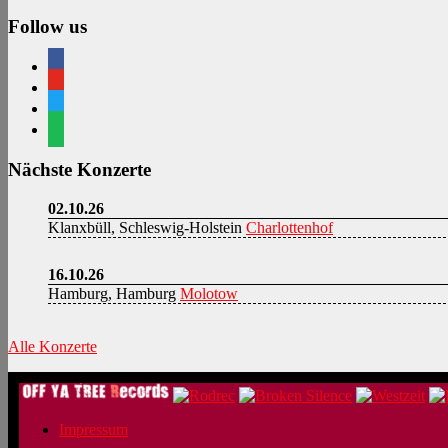
Follow us
facebook
youtube
twitter
spotify
Nächste Konzerte
02.10.26
Klanxbüll, Schleswig-Holstein
Charlottenhof
16.10.26
Hamburg, Hamburg
Molotow
Alle Konzerte
Impressum