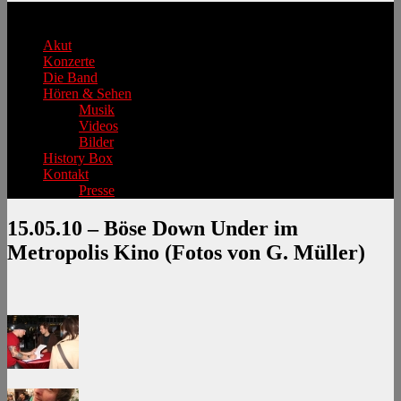
Hauptmenü
Akut
Konzerte
Die Band
Hören & Sehen
Musik
Videos
Bilder
History Box
Kontakt
Presse
15.05.10 – Böse Down Under im
Metropolis Kino (Fotos von G. Müller)