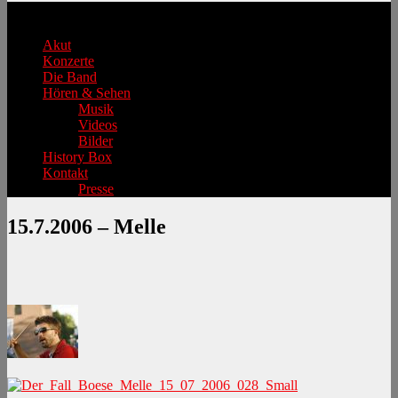
Hauptmenü
Akut
Konzerte
Die Band
Hören & Sehen
Musik
Videos
Bilder
History Box
Kontakt
Presse
15.7.2006 – Melle