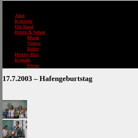
Hauptmenü
Akut
Konzerte
Die Band
Hören & Sehen
Musik
Videos
Bilder
History Box
Kontakt
Presse
17.7.2003 – Hafengeburtstag