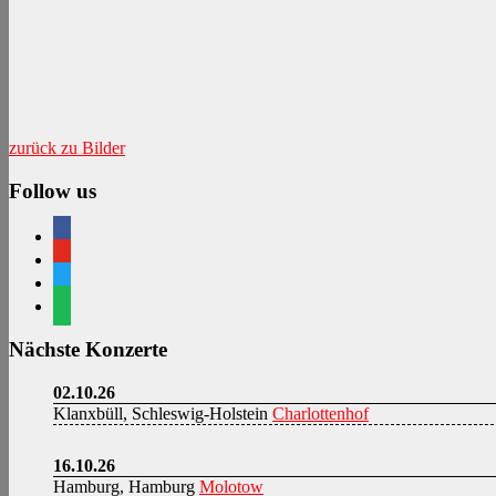
zurück zu Bilder
Follow us
facebook
youtube
twitter
spotify
Nächste Konzerte
02.10.26
Klanxbüll, Schleswig-Holstein
Charlottenhof
16.10.26
Hamburg, Hamburg
Molotow