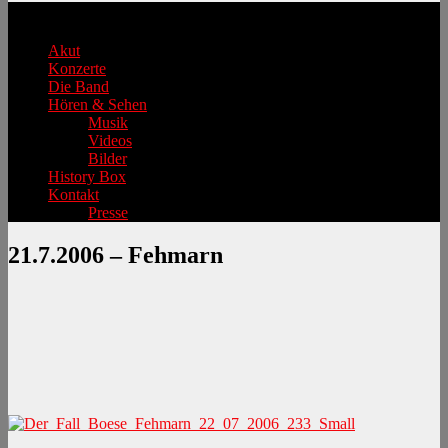
Hauptmenü
Akut
Konzerte
Die Band
Hören & Sehen
Musik
Videos
Bilder
History Box
Kontakt
Presse
21.7.2006 – Fehmarn