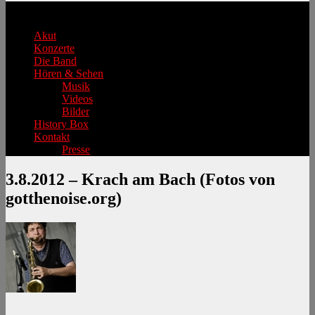
Hauptmenü
Akut
Konzerte
Die Band
Hören & Sehen
Musik
Videos
Bilder
History Box
Kontakt
Presse
3.8.2012 – Krach am Bach (Fotos von
gotthenoise.org)