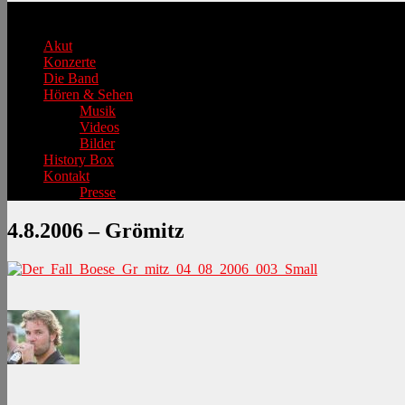
Hauptmenü
Akut
Konzerte
Die Band
Hören & Sehen
Musik
Videos
Bilder
History Box
Kontakt
Presse
4.8.2006 – Grömitz