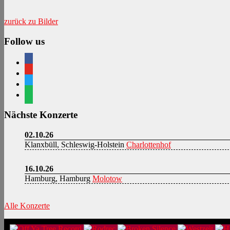
zurück zu Bilder
Follow us
facebook
youtube
twitter
spotify
Nächste Konzerte
02.10.26
Klanxbüll, Schleswig-Holstein
Charlottenhof
16.10.26
Hamburg, Hamburg
Molotow
Alle Konzerte