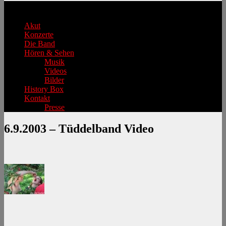
Hauptmenü
Akut
Konzerte
Die Band
Hören & Sehen
Musik
Videos
Bilder
History Box
Kontakt
Presse
6.9.2003 – Tüddelband Video