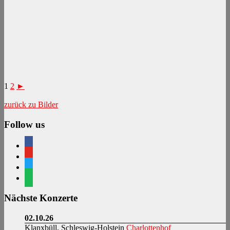
1
2
►
zurück zu Bilder
Follow us
facebook
youtube
twitter
spotify
Nächste Konzerte
02.10.26
Klanxbüll, Schleswig-Holstein
Charlottenhof