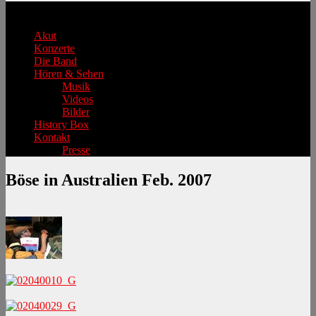
Hauptmenü
Akut
Konzerte
Die Band
Hören & Sehen
Musik
Videos
Bilder
History Box
Kontakt
Presse
Böse in Australien Feb. 2007