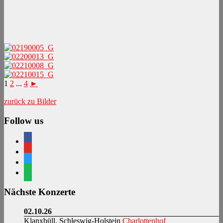
1
2
...
4
►
zurück zu Bilder
Follow us
facebook
youtube
twitter
spotify
Nächste Konzerte
02.10.26
Klanxbüll, Schleswig-Holstein
Charlottenhof