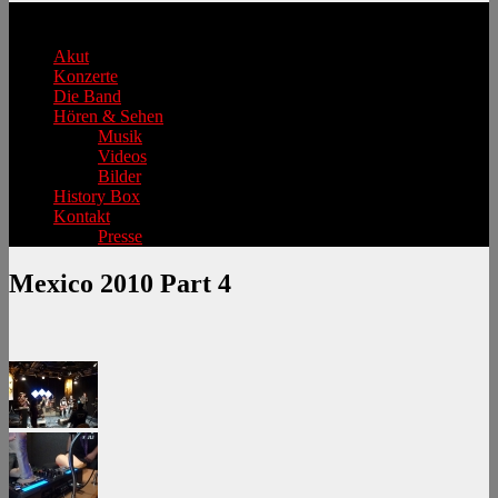
Hauptmenü
Akut
Konzerte
Die Band
Hören & Sehen
Musik
Videos
Bilder
History Box
Kontakt
Presse
Mexico 2010 Part 4