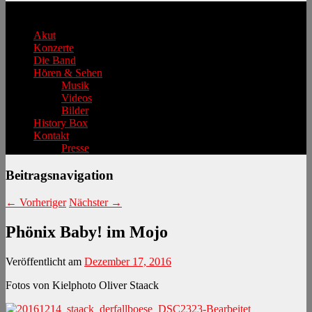
Hauptmenü
Akut
Konzerte
Die Band
Hören & Sehen
Musik
Videos
Bilder
History Box
Kontakt
Presse
Beitragsnavigation
←
Vorheriger
Nächster
→
Phönix Baby! im Mojo
Veröffentlicht am
Dezember 17, 2016
Fotos von Kielphoto Oliver Staack