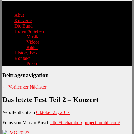
Hauptmenü
Akut
Konzerte
Die Band
Hören & Sehen
Musik
Videos
Bilder
History Box
Kontakt
Presse
Beitragsnavigation
←
Vorheriger
Nächster
→
Das letzte Fest Teil 2 – Konzert
Veröffentlicht am
Oktober 22, 2017
Fotos von Marvin Boyd:
http://thehamburgproject.tumblr.com/