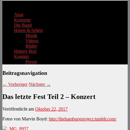
Hauptmenü
Akut
Konzerte
Die Band
Hören & Sehen
Musik
Videos
Bilder
History Box
Kontakt
Presse
Beitragsnavigation
←
Vorheriger
Nächster
→
Das letzte Fest Teil 2 – Konzert
Veröffentlicht am
Oktober 22, 2017
Fotos von Marvin Boyd:
http://thehamburgproject.tumblr.com/