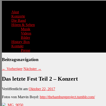
Hauptmenü
Akut
Konzerte
Die Band
Hören & Sehen
Musik
Videos
Bilder
History Box
Kontakt
Presse
Beitragsnavigation
←
Vorheriger
Nächster
→
Das letzte Fest Teil 2 – Konzert
Veröffentlicht am
Oktober 22, 2017
Fotos von Marvin Boyd:
http://thehamburgproject.tumblr.com/