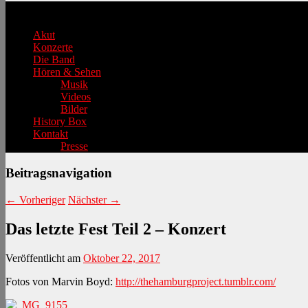
Hauptmenü
Akut
Konzerte
Die Band
Hören & Sehen
Musik
Videos
Bilder
History Box
Kontakt
Presse
Beitragsnavigation
←
Vorheriger
Nächster
→
Das letzte Fest Teil 2 – Konzert
Veröffentlicht am
Oktober 22, 2017
Fotos von Marvin Boyd:
http://thehamburgproject.tumblr.com/